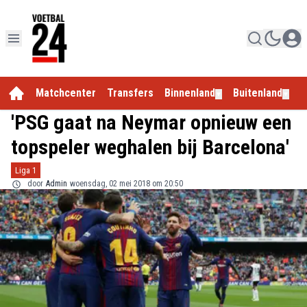
Matchcenter
Transfers
Binnenland
Buitenland
E
▼
▼
'PSG gaat na Neymar opnieuw een
topspeler weghalen bij Barcelona'
Liga 1
door
Admin
woensdag, 02 mei 2018 om 20:50