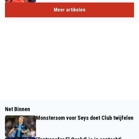
Meer artikelen
Net Binnen
Monstersom voor Seys doet Club twijfelen