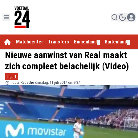
Matchcenter
Transfers
Binnenland
Buitenland
E
▼
▼
Nieuwe aanwinst van Real maakt
zich compleet belachelijk (Video)
Liga 1
door
Redactie
dinsdag, 11 juli 2017 om 9:37