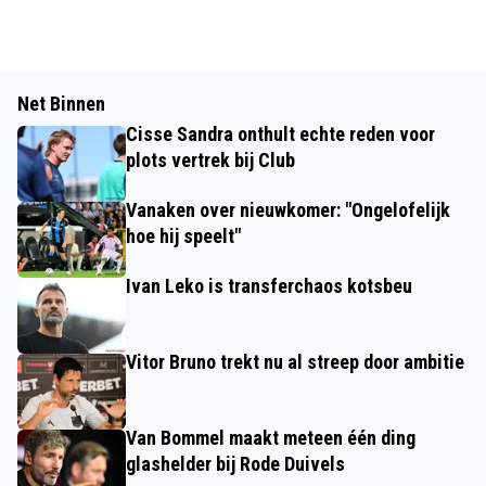
Net Binnen
Cisse Sandra onthult echte reden voor
plots vertrek bij Club
Vanaken over nieuwkomer: "Ongelofelijk
hoe hij speelt"
Ivan Leko is transferchaos kotsbeu
Vitor Bruno trekt nu al streep door ambitie
Van Bommel maakt meteen één ding
glashelder bij Rode Duivels