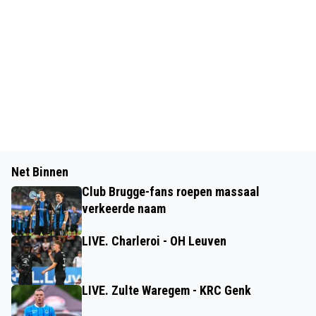
Net Binnen
Club Brugge-fans roepen massaal
verkeerde naam
LIVE. Charleroi - OH Leuven
LIVE. Zulte Waregem - KRC Genk