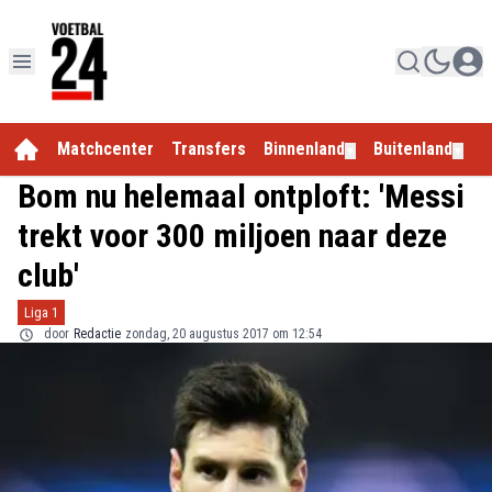
Matchcenter
Transfers
Binnenland
Buitenland
E
▼
▼
Bom nu helemaal ontploft: 'Messi
trekt voor 300 miljoen naar deze
club'
Liga 1
door
Redactie
zondag, 20 augustus 2017 om 12:54