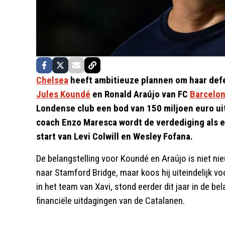
Chelsea
heeft ambitieuze plannen om haar defen
Jules Koundé
en Ronald Araújo van FC
Barcelo
Londense club een bod van 150 miljoen euro ui
coach Enzo Maresca wordt de verdediging als e
start van Levi Colwill en Wesley Fofana.
De belangstelling voor Koundé en Araújo is niet ni
naar Stamford Bridge, maar koos hij uiteindelijk voo
in het team van Xavi, stond eerder dit jaar in de b
financiële uitdagingen van de Catalanen.