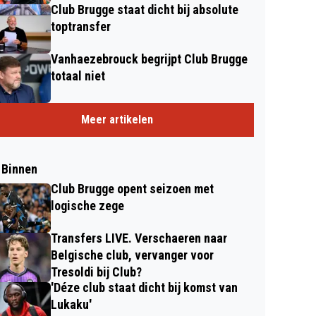
Club Brugge staat dicht bij absolute
toptransfer
Vanhaezebrouck begrijpt Club Brugge
totaal niet
Meer artikelen
 Binnen
Club Brugge opent seizoen met
logische zege
Transfers LIVE. Verschaeren naar
Belgische club, vervanger voor
Tresoldi bij Club?
'Déze club staat dicht bij komst van
Lukaku'