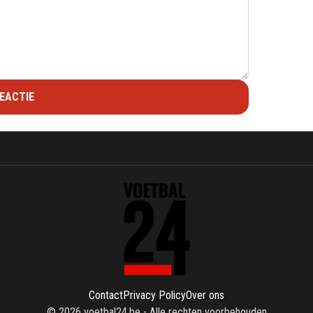
EACTIE
Contact
Privacy Policy
Over ons
©
2026
voetbal24.be
-
Alle rechten voorbehouden