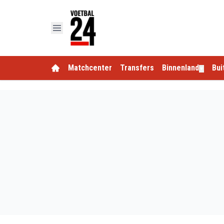
Matchcenter
Transfers
Binnenland
Bui
▼