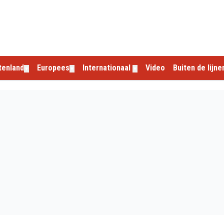
tenland
Europees
Internationaal
Video
Buiten de lijne
▼
▼
▼