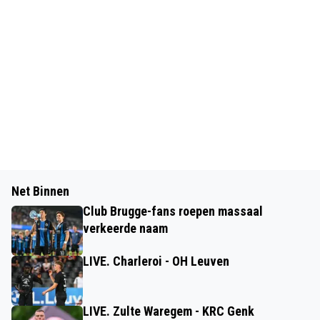
Net Binnen
Club Brugge-fans roepen massaal
verkeerde naam
LIVE. Charleroi - OH Leuven
LIVE. Zulte Waregem - KRC Genk