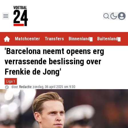
Matchcenter
Transfers
Binnenland
Buitenland
E
▼
▼
'Barcelona neemt opeens erg
verrassende beslissing over
Frenkie de Jong'
Liga 1
door
Redactie
zondag, 06 april 2025 om 9:30