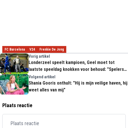
FC Barcelona
V24
Frenkie De Jong
Vorig artikel
Londerzeel speelt kampioen, Geel moet tot
laatste speeldag knokken voor behoud: "Spelers
zijn strijdvaardig en kunnen opdrachten uitvoeren"
Volgend artikel
Shania Gooris onthult: "Hij is mijn veilige haven, hij
weet alles van mij"
Plaats reactie