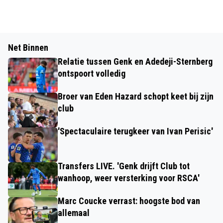
Net Binnen
Relatie tussen Genk en Adedeji-Sternberg
ontspoort volledig
Broer van Eden Hazard schopt keet bij zijn
club
'Spectaculaire terugkeer van Ivan Perisic'
Transfers LIVE. 'Genk drijft Club tot
wanhoop, weer versterking voor RSCA'
Marc Coucke verrast: hoogste bod van
allemaal