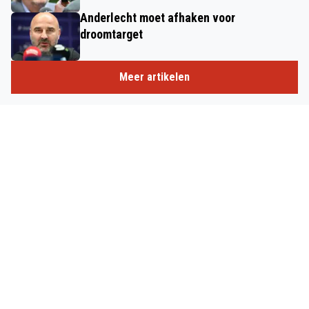
Anderlecht moet afhaken voor
droomtarget
Meer artikelen