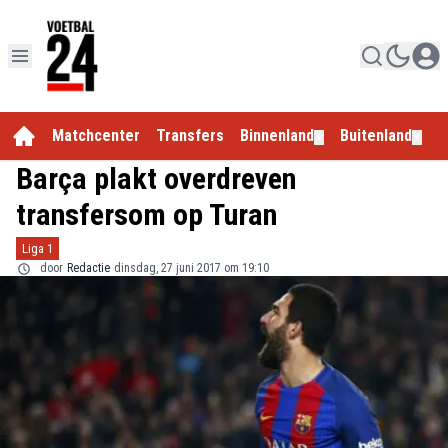
Matchcenter
Transfers
Binnenland
Buitenland
E
▼
▼
Barça plakt overdreven
transfersom op Turan
Liga 1
door
Redactie
dinsdag, 27 juni 2017 om 19:10