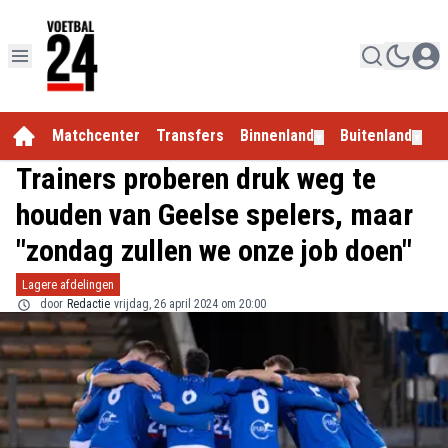
Matchcenter
Transfers
Binnenland
Buitenland
E
▼
▼
Trainers proberen druk weg te
houden van Geelse spelers, maar
"zondag zullen we onze job doen"
Lagere afdelingen
door
Redactie
vrijdag, 26 april 2024 om 20:00