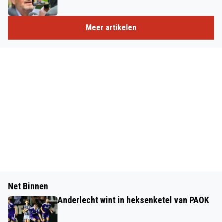
Meer artikelen
Net Binnen
Anderlecht wint in heksenketel van PAOK