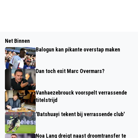
Net Binnen
Balogun kan pikante overstap maken
Dan toch exit Marc Overmars?
Vanhaezebrouck voorspelt verrassende
titelstrijd
'Batshuayi tekent bij verrassende club'
Noa Lang dreigt naast droomtransfer te