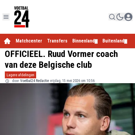
Matchcenter
Transfers
Binnenland
Buitenland
E
▼
▼
OFFICIEEL. Ruud Vormer coach
van deze Belgische club
Lagere afdelingen
door
Voetbal24 Redactie
vrijdag, 15 mei 2026 om 10:56