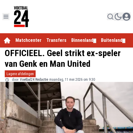
Matchcenter
Transfers
Binnenland
Buitenland
E
▼
▼
OFFICIEEL. Geel strikt ex-speler
van Genk en Man United
Lagere afdelingen
door
Voetbal24 Redactie
maandag, 11 mei 2026 om 9:30