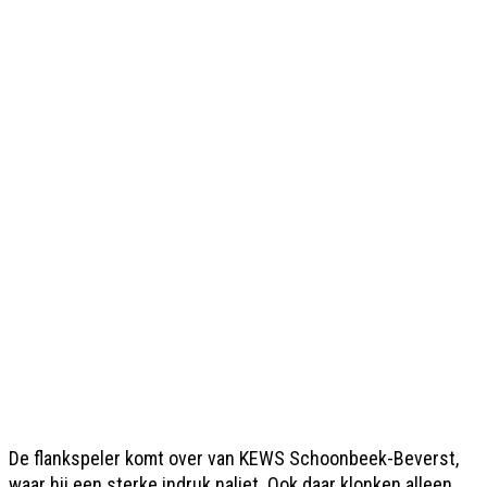
De flankspeler komt over van KEWS Schoonbeek-Beverst,
waar hij een sterke indruk naliet. Ook daar klonken alleen