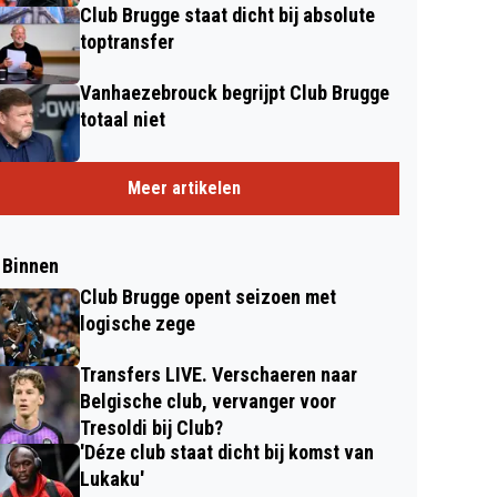
Club Brugge staat dicht bij absolute
toptransfer
Vanhaezebrouck begrijpt Club Brugge
totaal niet
Meer artikelen
 Binnen
Club Brugge opent seizoen met
logische zege
Transfers LIVE. Verschaeren naar
Belgische club, vervanger voor
Tresoldi bij Club?
'Déze club staat dicht bij komst van
Lukaku'