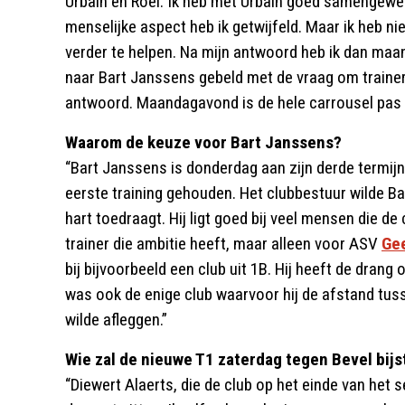
Urbain en Roel. Ik heb met Urbain goed samengewer
menselijke aspect heb ik getwijfeld. Maar ik heb n
verder te helpen. Na mijn antwoord heb ik dan maa
naar Bart Janssens gebeld met de vraag om trainer
antwoord. Maandagavond is de hele carrousel pas i
Waarom de keuze voor Bart Janssens?
“Bart Janssens is donderdag aan zijn derde termijn
eerste training gehouden. Het clubbestuur wilde B
hart toedraagt. Hij ligt goed bij veel mensen die de
trainer die ambitie heeft, maar alleen voor ASV
Ge
bij bijvoorbeeld een club uit 1B. Hij heeft de dran
was ook de enige club waarvoor hij de afstand tu
wilde afleggen.”
Wie zal de nieuwe T1 zaterdag tegen Bevel bij
“Diewert Alaerts, die de club op het einde van het s