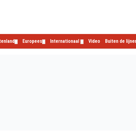
tenland
Europees
Internationaal
Video
Buiten de lijne
▼
▼
▼