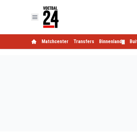
Matchcenter
Transfers
Binnenland
Bui
▼