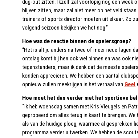
dug-out zitten. Ikzelf zal voorlopig nog een week o
blijven zitten, maar zal niet meer op het veld staan
trainers of sports director moeten uit elkaar. Zo zu
volgend seizoen bekijken we het nog.”
Hoe was de reactie binnen de spelersgroep?
“Het is altijd anders na twee of meer nederlagen d
ontslag komt bij hen ook wel binnen en was ook niet
tegenstanders, maar ik denk dat de meeste speler
konden appreciëren. We hebben een aantal clubspeler
opnieuw zullen meekrijgen in het verhaal van
Geel
m
Hoe moet het dan verder met het sportieve bel
“Ik heb woensdag samen met Kris Vleugels en Patric
geprobeerd om alles terug in kaart te brengen. We
als van de huidige ploeg, waarmee al gesprekken l
programma verder uitwerken. We hebben de scouts,