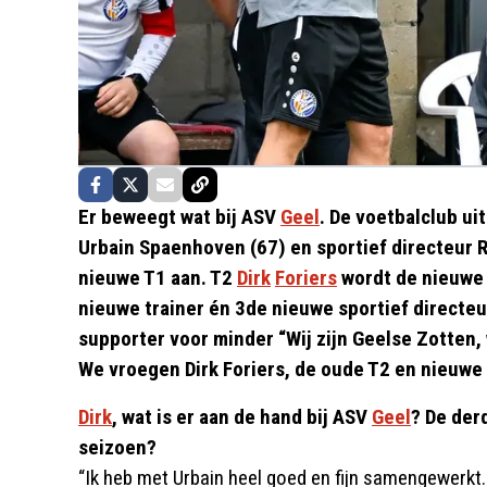
Er beweegt wat bij ASV
Geel
. De voetbalclub ui
Urbain Spaenhoven (67) en sportief directeur 
nieuwe T1 aan. T2
Dirk
Foriers
wordt de nieuwe s
nieuwe trainer én 3de nieuwe sportief directeur
supporter voor minder “Wij zijn Geelse Zotten, 
We vroegen Dirk Foriers, de oude T2 en nieuwe 
Dirk
, wat is er aan de hand bij ASV
Geel
? De derd
seizoen?
“Ik heb met Urbain heel goed en fijn samengewerkt.