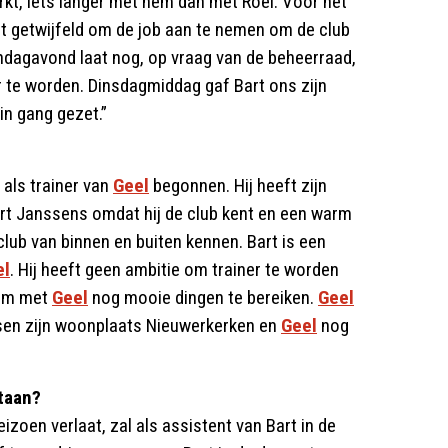
kt, iets langer met hem dan met Roel. Voor het
iet getwijfeld om de job aan te nemen om de club
ndagavond laat nog, op vraag van de beheerraad,
 te worden. Dinsdagmiddag gaf Bart ons zijn
n gang gezet.”
 als trainer van
Geel
begonnen. Hij heeft zijn
art Janssens omdat hij de club kent en een warm
 club van binnen en buiten kennen. Bart is een
el
. Hij heeft geen ambitie om trainer te worden
g om met
Geel
nog mooie dingen te bereiken.
Geel
ssen zijn woonplaats Nieuwerkerken en
Geel
nog
staan?
eizoen verlaat, zal als assistent van Bart in de