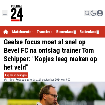
Matchcenter
Transfers
Binnenland
Buitenland
E
▼
▼
Geelse focus moet al snel op
Bevel FC na ontslag trainer Tom
Schipper: "Kopjes leeg maken op
het veld"
Lagere afdelingen
door
Redactie
zaterdag, 21 september 2024 om 9:00