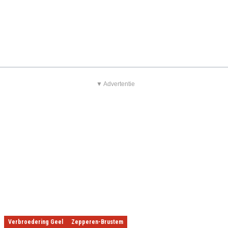
▼ Advertentie
Verbroedering Geel
Zepperen-Brustem