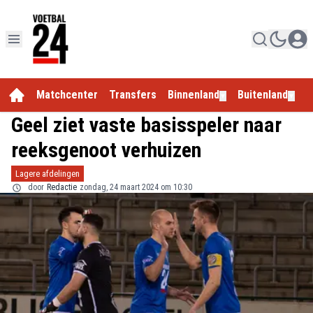
Matchcenter
Transfers
Binnenland
Buitenland
E
▼
▼
Geel ziet vaste basisspeler naar
reeksgenoot verhuizen
Lagere afdelingen
door
Redactie
zondag, 24 maart 2024 om 10:30