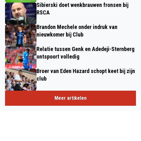
Sibierski doet wenkbrauwen fronsen bij
RSCA
Brandon Mechele onder indruk van
nieuwkomer bij Club
Relatie tussen Genk en Adedeji-Sternberg
ontspoort volledig
Broer van Eden Hazard schopt keet bij zijn
club
Meer artikelen