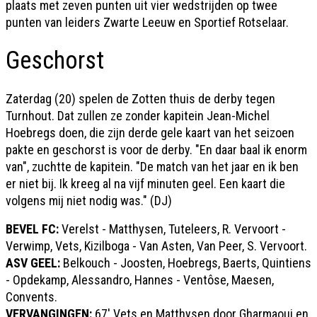
plaats met zeven punten uit vier wedstrijden op twee
punten van leiders Zwarte Leeuw en Sportief Rotselaar.
Geschorst
Zaterdag (20) spelen de Zotten thuis de derby tegen
Turnhout. Dat zullen ze zonder kapitein Jean-Michel
Hoebregs doen, die zijn derde gele kaart van het seizoen
pakte en geschorst is voor de derby. "En daar baal ik enorm
van", zuchtte de kapitein. "De match van het jaar en ik ben
er niet bij. Ik kreeg al na vijf minuten geel. Een kaart die
volgens mij niet nodig was." (DJ)
BEVEL FC:
Verelst - Matthysen, Tuteleers, R. Vervoort -
Verwimp, Vets, Kizilboga - Van Asten, Van Peer, S. Vervoort.
ASV GEEL:
Belkouch - Joosten, Hoebregs, Baerts, Quintiens
- Opdekamp, Alessandro, Hannes - Ventôse, Maesen,
Convents.
VERVANGINGEN:
67' Vets en Matthysen door Gharmaoui en