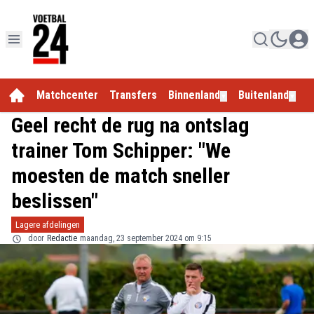
Matchcenter
Transfers
Binnenland
Buitenland
E
▼
▼
Geel recht de rug na ontslag
trainer Tom Schipper: "We
moesten de match sneller
beslissen"
Lagere afdelingen
door
Redactie
maandag, 23 september 2024 om 9:15