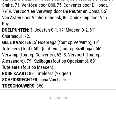
Smits, 71' Ventôse door Oilil, 75' Convents door D'Hondt,
79' R. Vervoort en Verwimp door De Peuter en Ooms, 85'
Van Asten door Vanhorenbeeck, 86' Opdekamp door Van
Roy.
DOELPUNTEN:
3' Joosten 0-1, 17' Maesen 0-2, 81'
Gharmaoui 1-2.
GELE KAARTEN:
5' Hoebregs (fout op Verwimp), 18'
Tuteleers (fout), 50' Quintiens (fout op Kizilboga), 56'
Verwimp (fout op Convents), 62' S. Vervoort (fout op
Alessandro), 79' Kizilboga (fout op Opdekamp), 89'
Tuteleers (fout op Maesen).
RODE KAART:
89' Tuteleers (2x geel).
SCHEIDSRECHTER:
Jana Van Laere.
TOESCHOUWERS:
350.
▼ Advertentie