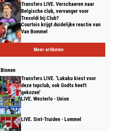
Transfers LIVE. Verschaeren naar
Belgische club, vervanger voor
Tresoldi bij Club?
Courtois krijgt duidelijke reactie van
Van Bommel
Meer artikelen
 Binnen
Transfers LIVE. 'Lukaku kiest voor
deze topclub, ook Godts heeft
gekozen'
LIVE. Westerlo - Union
LIVE. Sint-Truiden - Lommel