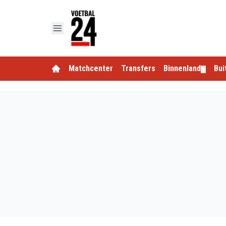
Matchcenter
Transfers
Binnenland
Bui
▼