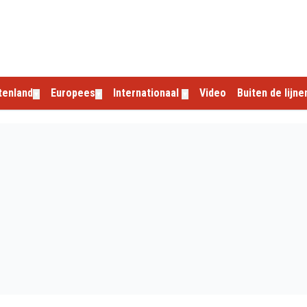
tenland
Europees
Internationaal
Video
Buiten de lijne
▼
▼
▼