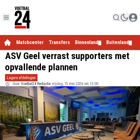
Matchcenter
Transfers
Binnenland
Buitenland
E
▼
▼
ASV Geel verrast supporters met
opvallende plannen
Lagere afdelingen
door
Voetbal24 Redactie
vrijdag, 15 mei 2026 om 13:00