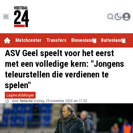
Matchcenter
Transfers
Binnenland
Buitenland
E
▼
▼
ASV Geel speelt voor het eerst
met een volledige kern: "Jongens
teleurstellen die verdienen te
spelen"
Lagere afdelingen
door
Redactie
vrijdag, 29 november 2024 om 17:30