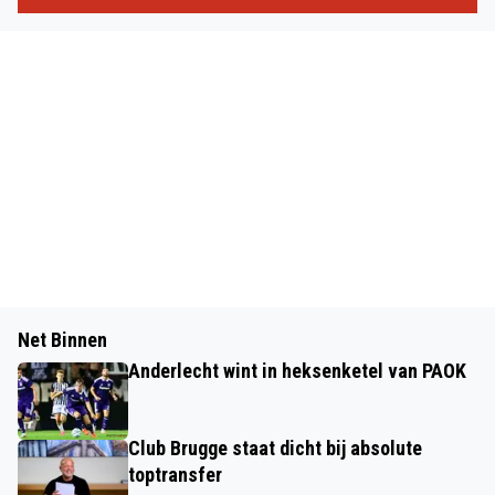
Net Binnen
Anderlecht wint in heksenketel van PAOK
Club Brugge staat dicht bij absolute
toptransfer