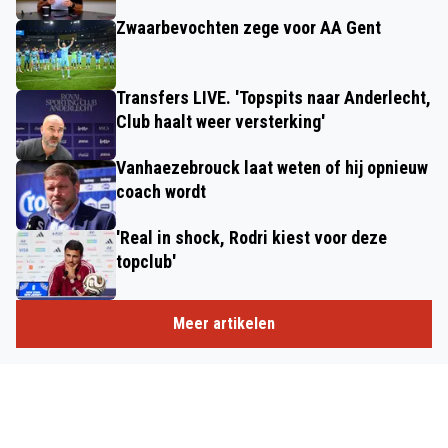
Zwaarbevochten zege voor AA Gent
Transfers LIVE. 'Topspits naar Anderlecht,
Club haalt weer versterking'
Vanhaezebrouck laat weten of hij opnieuw
coach wordt
'Real in shock, Rodri kiest voor deze
topclub'
Meer artikelen