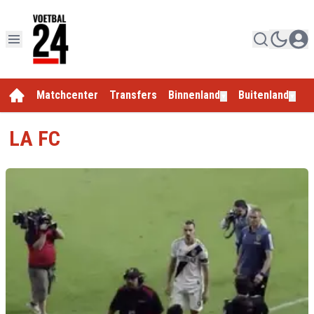
Matchcenter
Transfers
Binnenland
Buitenland
E
▼
▼
LA FC