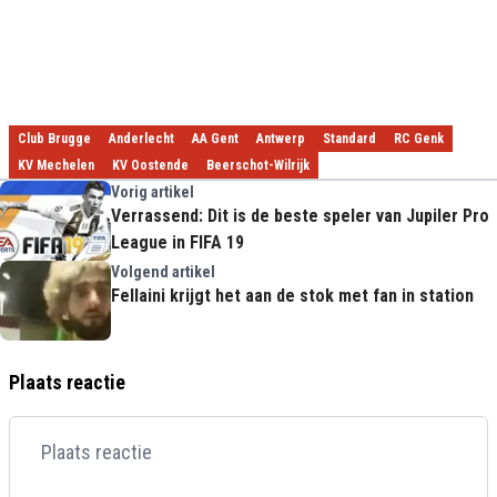
Club Brugge
Anderlecht
AA Gent
Antwerp
Standard
RC Genk
KV Mechelen
KV Oostende
Beerschot-Wilrijk
Vorig artikel
Verrassend: Dit is de beste speler van Jupiler Pro
League in FIFA 19
Volgend artikel
Fellaini krijgt het aan de stok met fan in station
Plaats reactie