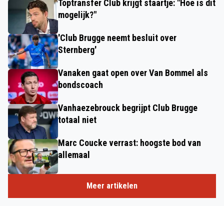
Toptransfer Club krijgt staartje: "Hoe is dit
mogelijk?"
'Club Brugge neemt besluit over
Sternberg'
Vanaken gaat open over Van Bommel als
bondscoach
Vanhaezebrouck begrijpt Club Brugge
totaal niet
Marc Coucke verrast: hoogste bod van
allemaal
Meer artikelen