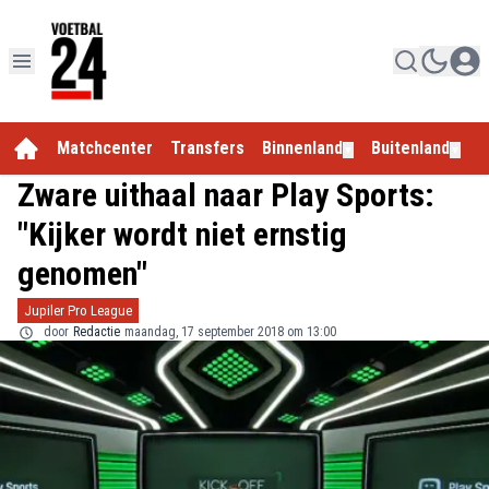
Matchcenter
Transfers
Binnenland
Buitenland
E
▼
▼
Zware uithaal naar Play Sports:
"Kijker wordt niet ernstig
genomen"
Jupiler Pro League
door
Redactie
maandag, 17 september 2018 om 13:00