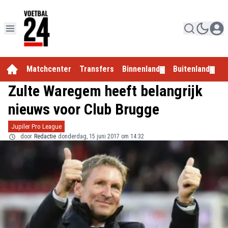
Matchcenter
Transfers
Binnenland
Buitenland
E
▼
▼
Zulte Waregem heeft belangrijk
nieuws voor Club Brugge
Jupiler Pro League
door
Redactie
donderdag, 15 juni 2017 om 14:32