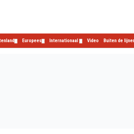
tenland
Europees
Internationaal
Video
Buiten de lijne
▼
▼
▼