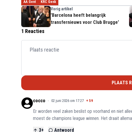
AA Gent
KRC Genk
Vorig artikel
'Barcelona heeft belangrijk
transfernieuws voor Club Brugge'
1 Reacties
PLAATS R
cocco
02 juni 2026 om 17:27
+
59
Er worden veel zaken beslist op voorhand en niet al
moest de champions league winnen. Het draait allemaa
3
+
Antwoord