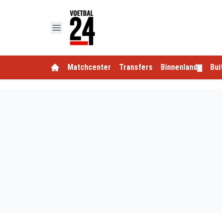
Matchcenter
Transfers
Binnenland
Bui
▼