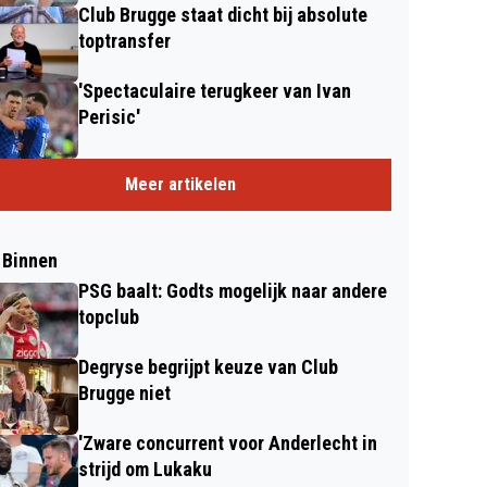
Club Brugge staat dicht bij absolute
toptransfer
'Spectaculaire terugkeer van Ivan
Perisic'
Meer artikelen
 Binnen
PSG baalt: Godts mogelijk naar andere
topclub
Degryse begrijpt keuze van Club
Brugge niet
'Zware concurrent voor Anderlecht in
strijd om Lukaku