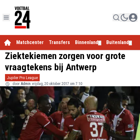
Matchcenter
Transfers
Binnenland
Buitenland
E
▼
▼
Ziektekiemen zorgen voor grote
vraagtekens bij Antwerp
Jupiler Pro League
door
Admin
vrijdag, 20 oktober 2017 om 7:10