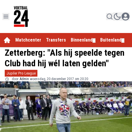
Matchcenter
Transfers
Binnenland
Buitenland
E
▼
▼
Zetterberg: "Als hij speelde tegen
Club had hij wél laten gelden"
Jupiler Pro League
door
Admin
woensdag, 20 december 2017 om 20:20