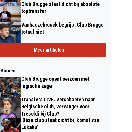
Club Brugge staat dicht bij absolute
toptransfer
Vanhaezebrouck begrijpt Club Brugge
totaal niet
Meer artikelen
 Binnen
Club Brugge opent seizoen met
logische zege
Transfers LIVE. Verschaeren naar
Belgische club, vervanger voor
Tresoldi bij Club?
'Déze club staat dicht bij komst van
Lukaku'