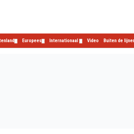
tenland
Europees
Internationaal
Video
Buiten de lijne
▼
▼
▼