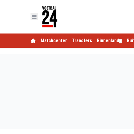
Matchcenter
Transfers
Binnenland
Bui
▼