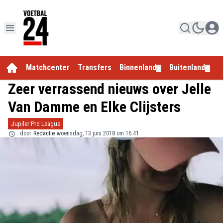
Matchcenter
Transfers
Binnenland
Buitenland
E
▼
▼
Zeer verrassend nieuws over Jelle
Van Damme en Elke Clijsters
Jupiler Pro League
door
Redactie
woensdag, 13 juni 2018 om 16:41