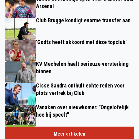
Arsenal
Club Brugge kondigt enorme transfer aan
'Godts heeft akkoord met déze topclub'
KV Mechelen haalt serieuze versterking
binnen
Cisse Sandra onthult echte reden voor
plots vertrek bij Club
Vanaken over nieuwkomer: "Ongelofelijk
hoe hij speelt"
Meer artikelen