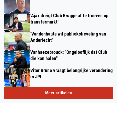
'Ajax dreigt Club Brugge af te troeven op
transfermarkt'
'Vandenhaute wil publiekslieveling van
Anderlecht'
Vanhaezebrouck: "Ongelooflijk dat Club
die kan halen"
Vitor Bruno vraagt belangrijke verandering
in JPL
Meer artikelen