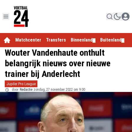
Matchcenter
Transfers
Binnenland
Buitenland
E
▼
▼
Wouter Vandenhaute onthult
belangrijk nieuws over nieuwe
trainer bij Anderlecht
Jupiler Pro League
door
Redactie
zondag, 27 november 2022 om 9:00