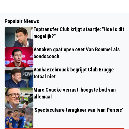
Populair Nieuws
Toptransfer Club krijgt staartje: "Hoe is dit
mogelijk?"
Vanaken gaat open over Van Bommel als
bondscoach
Vanhaezebrouck begrijpt Club Brugge
totaal niet
Marc Coucke verrast: hoogste bod van
allemaal
'Spectaculaire terugkeer van Ivan Perisic'