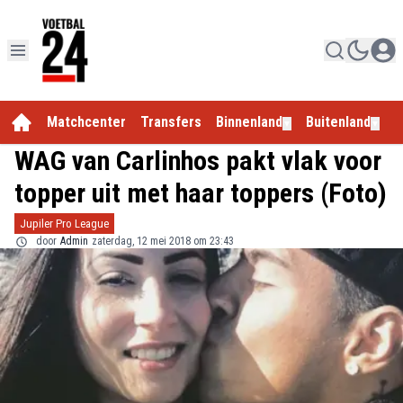
Matchcenter
Transfers
Binnenland
Buitenland
E
▼
▼
WAG van Carlinhos pakt vlak voor
topper uit met haar toppers (Foto)
Jupiler Pro League
door
Admin
zaterdag, 12 mei 2018 om 23:43