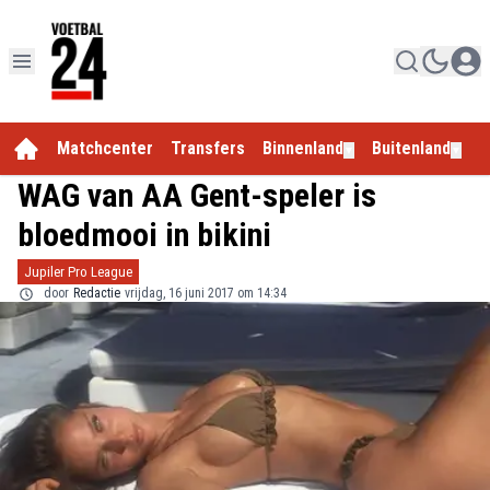
Matchcenter
Transfers
Binnenland
Buitenland
E
▼
▼
WAG van AA Gent-speler is
bloedmooi in bikini
Jupiler Pro League
door
Redactie
vrijdag, 16 juni 2017 om 14:34