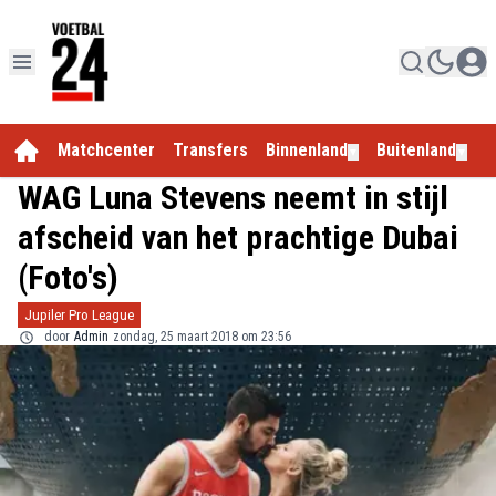
Matchcenter
Transfers
Binnenland
Buitenland
E
▼
▼
WAG Luna Stevens neemt in stijl
afscheid van het prachtige Dubai
(Foto's)
Jupiler Pro League
door
Admin
zondag, 25 maart 2018 om 23:56