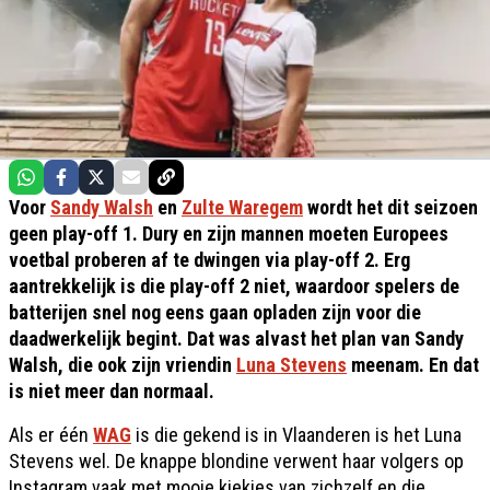
Voor
Sandy Walsh
en
Zulte Waregem
wordt het dit seizoen
geen play-off 1. Dury en zijn mannen moeten Europees
voetbal proberen af te dwingen via play-off 2. Erg
aantrekkelijk is die play-off 2 niet, waardoor spelers de
batterijen snel nog eens gaan opladen zijn voor die
daadwerkelijk begint. Dat was alvast het plan van Sandy
Walsh, die ook zijn vriendin
Luna Stevens
meenam. En dat
is niet meer dan normaal.
Als er één
WAG
is die gekend is in Vlaanderen is het Luna
Stevens wel. De knappe blondine verwent haar volgers op
Instagram vaak met mooie kiekjes van zichzelf en die