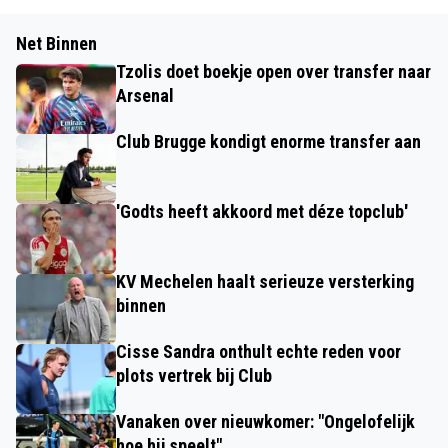
Net Binnen
Tzolis doet boekje open over transfer naar
Arsenal
Club Brugge kondigt enorme transfer aan
'Godts heeft akkoord met déze topclub'
KV Mechelen haalt serieuze versterking
binnen
Cisse Sandra onthult echte reden voor
plots vertrek bij Club
Vanaken over nieuwkomer: "Ongelofelijk
hoe hij speelt"