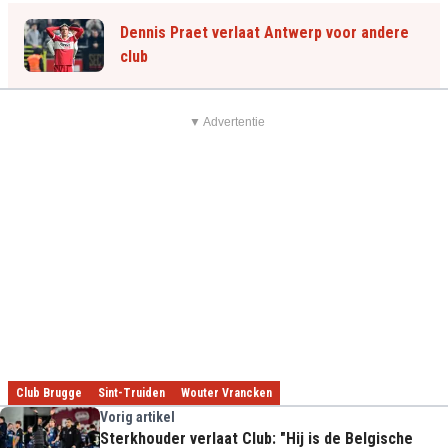
Dennis Praet verlaat Antwerp voor andere
club
▼ Advertentie
Club Brugge
Sint-Truiden
Wouter Vrancken
Vorig artikel
Sterkhouder verlaat Club: "Hij is de Belgische