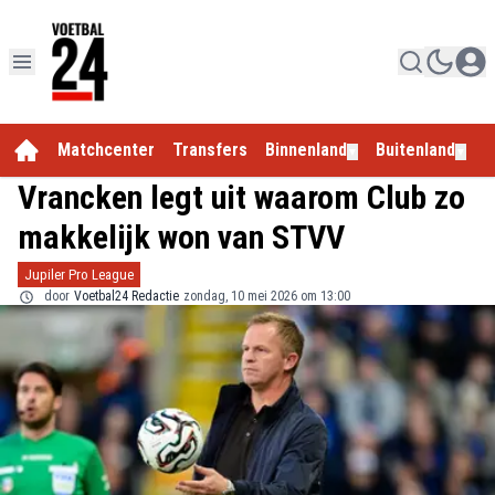
Matchcenter
Transfers
Binnenland
Buitenland
E
▼
▼
Vrancken legt uit waarom Club zo
makkelijk won van STVV
Jupiler Pro League
door
Voetbal24 Redactie
zondag, 10 mei 2026 om 13:00