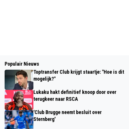
Populair Nieuws
Toptransfer Club krijgt staartje: "Hoe is dit
mogelijk?"
Lukaku hakt definitief knoop door over
terugkeer naar RSCA
'Club Brugge neemt besluit over
Sternberg'