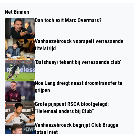
Net Binnen
Dan toch exit Marc Overmars?
Vanhaezebrouck voorspelt verrassende
titelstrijd
'Batshuayi tekent bij verrassende club'
Noa Lang dreigt naast droomtransfer te
grijpen
Grote pijnpunt RSCA blootgelegd:
"Helemaal anders bij Club"
Vanhaezebrouck begrijpt Club Brugge
totaal niet