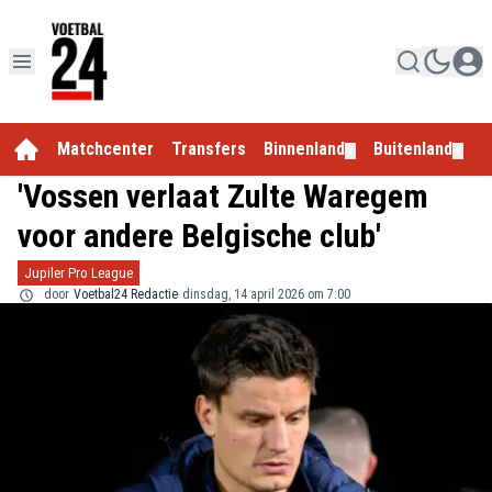
Matchcenter
Transfers
Binnenland
Buitenland
E
▼
▼
'Vossen verlaat Zulte Waregem
voor andere Belgische club'
Jupiler Pro League
door
Voetbal24 Redactie
dinsdag, 14 april 2026 om 7:00