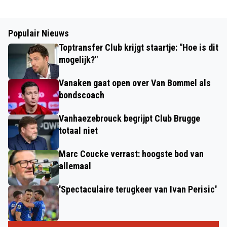
Populair Nieuws
Toptransfer Club krijgt staartje: "Hoe is dit
mogelijk?"
Vanaken gaat open over Van Bommel als
bondscoach
Vanhaezebrouck begrijpt Club Brugge
totaal niet
Marc Coucke verrast: hoogste bod van
allemaal
'Spectaculaire terugkeer van Ivan Perisic'