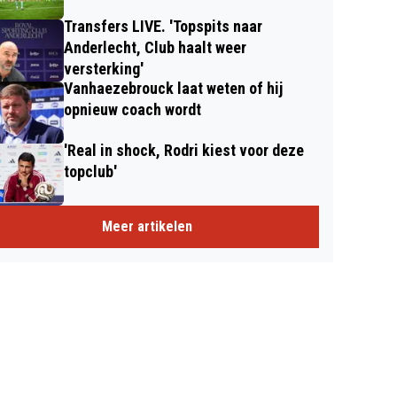
Transfers LIVE. 'Topspits naar
Anderlecht, Club haalt weer
versterking'
Vanhaezebrouck laat weten of hij
opnieuw coach wordt
'Real in shock, Rodri kiest voor deze
topclub'
Meer artikelen