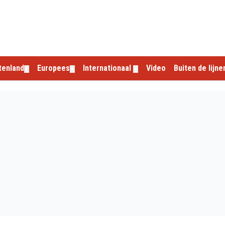
tenland
Europees
Internationaal
Video
Buiten de lijne
▼
▼
▼