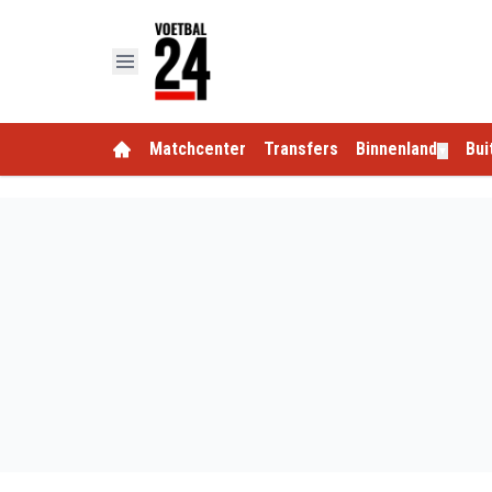
Matchcenter
Transfers
Binnenland
Bui
▼