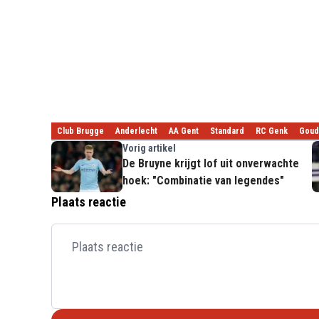
Club Brugge
Anderlecht
AA Gent
Standard
RC Genk
Goud
Vorig artikel
De Bruyne krijgt lof uit onverwachte
hoek: "Combinatie van legendes"
Plaats reactie