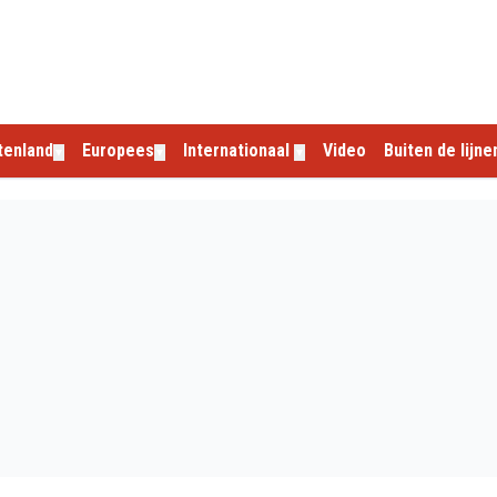
tenland
Europees
Internationaal
Video
Buiten de lijne
▼
▼
▼