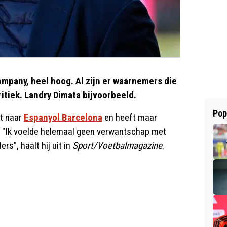
mpany, heel hoog. Al zijn er waarnemers die
ritiek. Landry Dimata bijvoorbeeld.
Pop
it naar
Espanyol Barcelona
en heeft maar
. "Ik voelde helemaal geen verwantschap met
s", haalt hij uit in
Sport/Voetbalmagazine
.