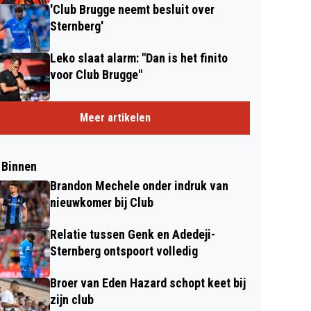
'Club Brugge neemt besluit over
Sternberg'
Leko slaat alarm: "Dan is het finito
voor Club Brugge"
Meer artikelen
 Binnen
Brandon Mechele onder indruk van
nieuwkomer bij Club
Relatie tussen Genk en Adedeji-
Sternberg ontspoort volledig
Broer van Eden Hazard schopt keet bij
zijn club