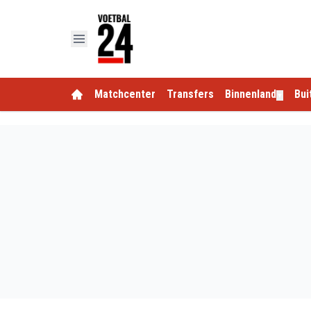
Matchcenter
Transfers
Binnenland
Bui
▼