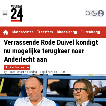
Matchcenter
Transfers
Binnenland
Buitenland
E
▼
▼
Verrassende Rode Duivel kondigt
nu mogelijke terugkeer naar
Anderlecht aan
Jupiler Pro League
door
Redactie
dinsdag, 11 april 2023 om 10:00