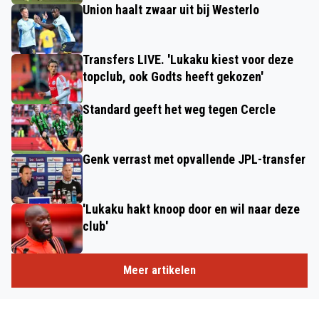
Union haalt zwaar uit bij Westerlo
Transfers LIVE. 'Lukaku kiest voor deze
topclub, ook Godts heeft gekozen'
Standard geeft het weg tegen Cercle
Genk verrast met opvallende JPL-transfer
'Lukaku hakt knoop door en wil naar deze
club'
Meer artikelen