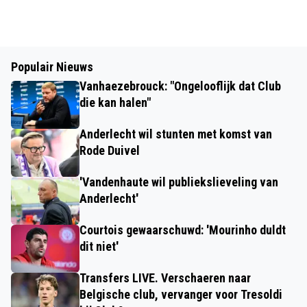
Populair Nieuws
Vanhaezebrouck: "Ongelooflijk dat Club
die kan halen"
Anderlecht wil stunten met komst van
Rode Duivel
'Vandenhaute wil publiekslieveling van
Anderlecht'
Courtois gewaarschuwd: 'Mourinho duldt
dit niet'
Transfers LIVE. Verschaeren naar
Belgische club, vervanger voor Tresoldi