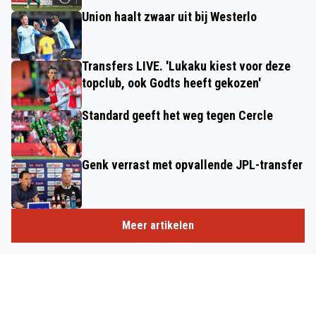
Union haalt zwaar uit bij Westerlo
Transfers LIVE. 'Lukaku kiest voor deze
topclub, ook Godts heeft gekozen'
Standard geeft het weg tegen Cercle
Genk verrast met opvallende JPL-transfer
Meer artikelen