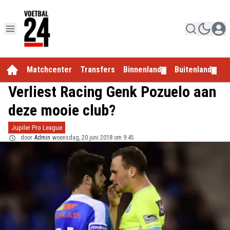
Matchcenter
Transfers
Binnenland
Buitenland
E
▼
▼
Verliest Racing Genk Pozuelo aan
deze mooie club?
Jupiler Pro League
door
Admin
woensdag, 20 juni 2018 om 9:45