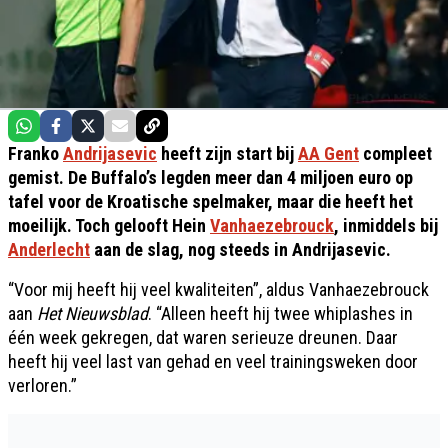
Franko
Andrijasevic
heeft zijn start bij
AA Gent
compleet
gemist. De Buffalo’s legden meer dan 4 miljoen euro op
tafel voor de Kroatische spelmaker, maar die heeft het
moeilijk. Toch gelooft Hein
Vanhaezebrouck
, inmiddels bij
Anderlecht
aan de slag, nog steeds in Andrijasevic.
“Voor mij heeft hij veel kwaliteiten”, aldus Vanhaezebrouck
aan
Het Nieuwsblad
. “Alleen heeft hij twee whiplashes in
één week gekregen, dat waren serieuze dreunen. Daar
heeft hij veel last van gehad en veel trainingsweken door
verloren.”