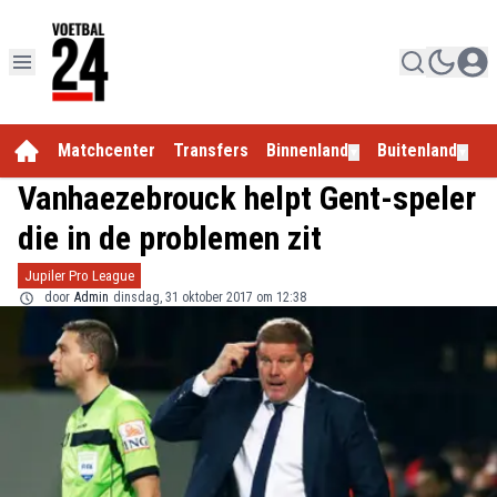
Matchcenter
Transfers
Binnenland
Buitenland
E
▼
▼
Vanhaezebrouck helpt Gent-speler
die in de problemen zit
Jupiler Pro League
door
Admin
dinsdag, 31 oktober 2017 om 12:38