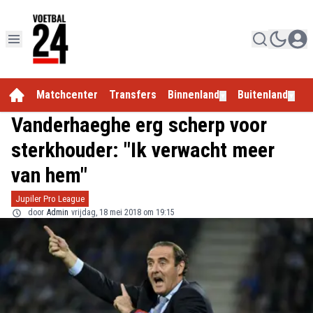
Matchcenter
Transfers
Binnenland
Buitenland
E
▼
▼
Vanderhaeghe erg scherp voor
sterkhouder: "Ik verwacht meer
van hem"
Jupiler Pro League
door
Admin
vrijdag, 18 mei 2018 om 19:15