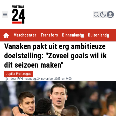
Matchcenter
Transfers
Binnenland
Buitenland
E
▼
▼
Vanaken pakt uit erg ambitieuze
doelstelling: "Zoveel goals wil ik
dit seizoen maken"
Jupiler Pro League
door
FVH
maandag, 24 november 2025 om 9:00