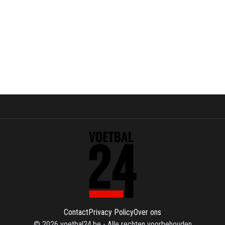
Contact
Privacy Policy
Over ons
©
2026
voetbal24.be
-
Alle rechten voorbehouden