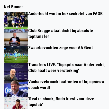
Net Binnen
Anderlecht wint in heksenketel van PAOK
Club Brugge staat dicht bij absolute
toptransfer
Zwaarbevochten zege voor AA Gent
Transfers LIVE. 'Topspits naar Anderlecht,
Club haalt weer versterking'
Vanhaezebrouck laat weten of hij opnieuw
coach wordt
'Real in shock, Rodri kiest voor deze
topclub'