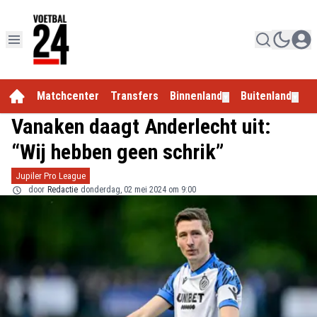
Matchcenter
Transfers
Binnenland
Buitenland
E
▼
▼
Vanaken daagt Anderlecht uit:
“Wij hebben geen schrik”
Jupiler Pro League
door
Redactie
donderdag, 02 mei 2024 om 9:00