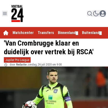
Matchcenter
Transfers
Binnenland
Buitenland
E
▼
▼
'Van Crombrugge klaar en
duidelijk over vertrek bij RSCA'
Jupiler Pro League
door
Redactie
zondag, 26 juli 2020 om 9:00