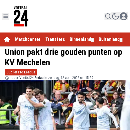
Matchcenter
Transfers
Binnenland
Buitenland
E
▼
▼
Union pakt drie gouden punten op
KV Mechelen
Jupiler Pro League
door
Voetbal24 Redactie
zondag, 12 april 2026 om 15:29