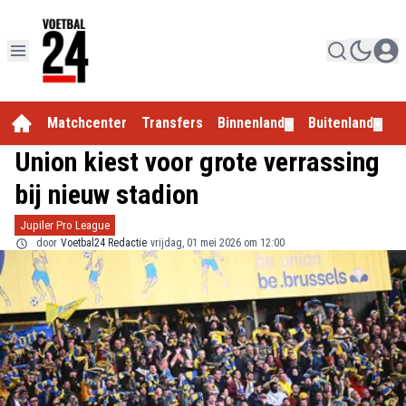
Matchcenter
Transfers
Binnenland
Buitenland
E
▼
▼
Union kiest voor grote verrassing
bij nieuw stadion
Jupiler Pro League
door
Voetbal24 Redactie
vrijdag, 01 mei 2026 om 12:00