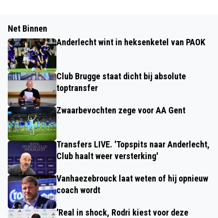
Net Binnen
Anderlecht wint in heksenketel van PAOK
Club Brugge staat dicht bij absolute
toptransfer
Zwaarbevochten zege voor AA Gent
Transfers LIVE. 'Topspits naar Anderlecht,
Club haalt weer versterking'
Vanhaezebrouck laat weten of hij opnieuw
coach wordt
'Real in shock, Rodri kiest voor deze