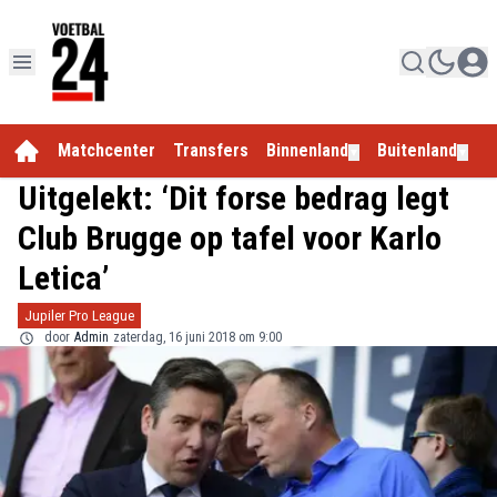
Matchcenter
Transfers
Binnenland
Buitenland
E
▼
▼
Uitgelekt: ‘Dit forse bedrag legt
Club Brugge op tafel voor Karlo
Letica’
Jupiler Pro League
door
Admin
zaterdag, 16 juni 2018 om 9:00