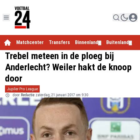
Matchcenter
Transfers
Binnenland
Buitenland
E
▼
▼
Trebel meteen in de ploeg bij
Anderlecht? Weiler hakt de knoop
door
Jupiler Pro League
door
Redactie
zaterdag, 21 januari 2017 om 9:30