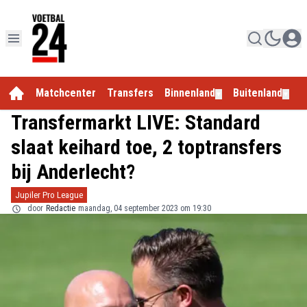
Matchcenter
Transfers
Binnenland
Buitenland
E
▼
▼
Transfermarkt LIVE: Standard
slaat keihard toe, 2 toptransfers
bij Anderlecht?
Jupiler Pro League
door
Redactie
maandag, 04 september 2023 om 19:30