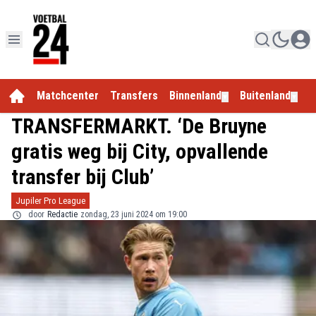
Matchcenter
Transfers
Binnenland
Buitenland
E
▼
▼
TRANSFERMARKT. ‘De Bruyne
gratis weg bij City, opvallende
transfer bij Club’
Jupiler Pro League
door
Redactie
zondag, 23 juni 2024 om 19:00