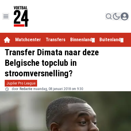
Matchcenter
Transfers
Binnenland
Buitenland
E
▼
▼
Transfer Dimata naar deze
Belgische topclub in
stroomversnelling?
Jupiler Pro League
door
Redactie
maandag, 08 januari 2018 om 9:30