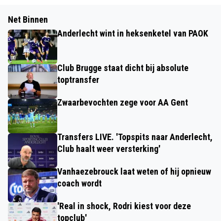
Net Binnen
Anderlecht wint in heksenketel van PAOK
Club Brugge staat dicht bij absolute
toptransfer
Zwaarbevochten zege voor AA Gent
Transfers LIVE. 'Topspits naar Anderlecht,
Club haalt weer versterking'
Vanhaezebrouck laat weten of hij opnieuw
coach wordt
'Real in shock, Rodri kiest voor deze
topclub'