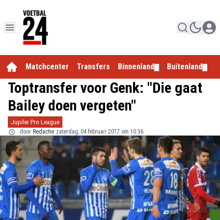
Matchcenter
Transfers
Binnenland
Buitenland
E
▼
▼
Toptransfer voor Genk: "Die gaat
Bailey doen vergeten"
Jupiler Pro League
door
Redactie
zaterdag, 04 februari 2017 om 10:36