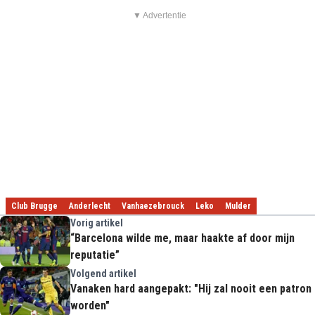
▼ Advertentie
Club Brugge
Anderlecht
Vanhaezebrouck
Leko
Mulder
Vorig artikel
“Barcelona wilde me, maar haakte af door mijn
reputatie”
Volgend artikel
Vanaken hard aangepakt: "Hij zal nooit een patron
worden"