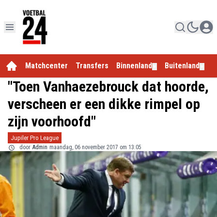
Matchcenter
Transfers
Binnenland
Buitenland
E
▼
▼
"Toen Vanhaezebrouck dat hoorde,
verscheen er een dikke rimpel op
zijn voorhoofd"
Jupiler Pro League
door
Admin
maandag, 06 november 2017 om 13:05