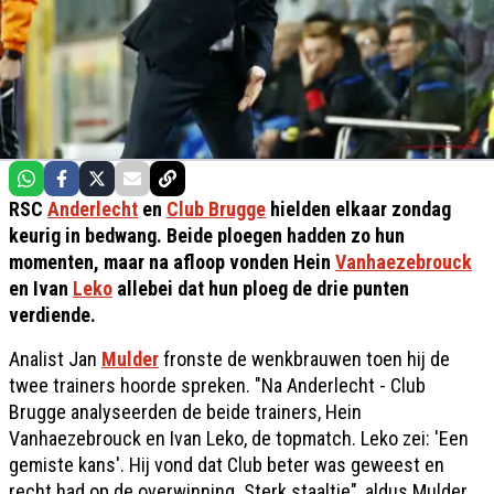
RSC
Anderlecht
en
Club Brugge
hielden elkaar zondag
keurig in bedwang. Beide ploegen hadden zo hun
momenten, maar na afloop vonden Hein
Vanhaezebrouck
en Ivan
Leko
allebei dat hun ploeg de drie punten
verdiende.
Analist Jan
Mulder
fronste de wenkbrauwen toen hij de
twee trainers hoorde spreken. "Na Anderlecht - Club
Brugge analyseerden de beide trainers, Hein
Vanhaezebrouck en Ivan Leko, de topmatch. Leko zei: 'Een
gemiste kans'. Hij vond dat Club beter was geweest en
recht had op de overwinning. Sterk staaltje", aldus Mulder