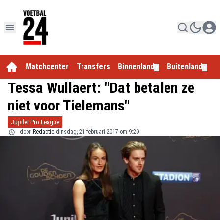
Matchcenter
Transfers
Binnenland
Buitenland
E
▼
▼
Tessa Wullaert: "Dat betalen ze
niet voor Tielemans"
Jupiler Pro League
door
Redactie
dinsdag, 21 februari 2017 om 9:20